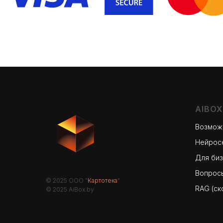
AIBOX
Возмож
Нейросе
Для би
Вопросы
© 2025 ООО "
Картотека
"
RAG (ск
© 2025 AiBox.by