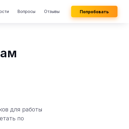
ости
Вопросы
Отзывы
Попробовать
там
ков для работы
етать по